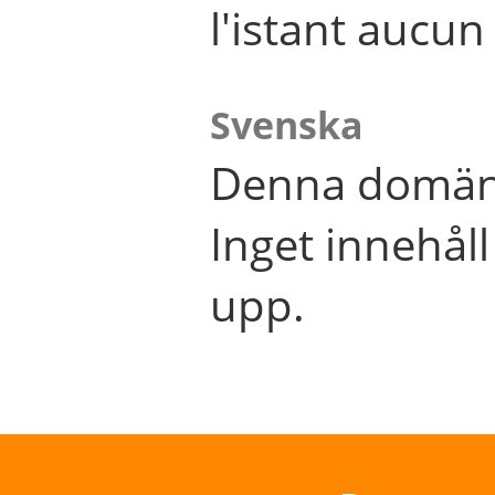
l'istant aucu
Svenska
Denna domän 
Inget innehål
upp.